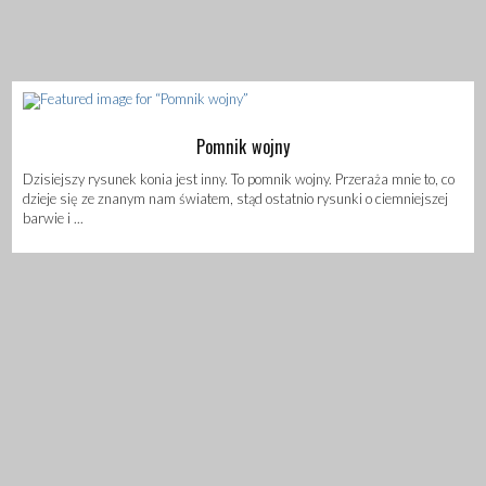
Pomnik wojny
Dzisiejszy rysunek konia jest inny. To pomnik wojny. Przeraża mnie to, co
dzieje się ze znanym nam światem, stąd ostatnio rysunki o ciemniejszej
barwie i ...