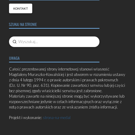
KONTAKT
SZUKAJ NA STRONIE
Submit
Search
UWAGA
Całość prezentowanej strony internetowej stanowi własność
Magdaleny Muraszko-Kowalskiej i jest utworem w rozumieniu ustawy
z dnia 4 lutego 1994 r. o prawie autorskim i prawach pokrewnych
(Dz. U. Nr 90, poz. 631). Kopiowanie zawartości serwisu lub jej części
bez pisemnej zgody właścicielki serwisu jest zabronione.
Materiały zawarte na niniejszej stronie mogą być wykorzystywane lub
rozpowszechniane jedynie w celach informacyjnych oraz wyłącznie z
notą o prawach autorskich oraz ze wskazaniem źródła informacji.
Projekt i wykonanie:
strona-na-medal