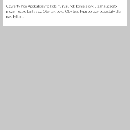
Czwarty Koń Apokalipsy to kolejny rysunek konia z cyklu zahajączego
może nieco o fantasy… Oby tak było. Oby tego typu obrazy pozostały dla
nas tylko ...